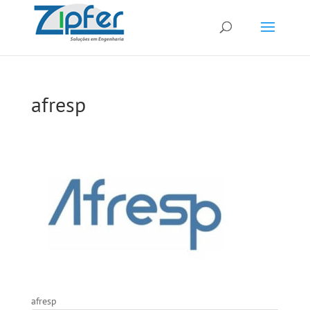
afresp
afresp