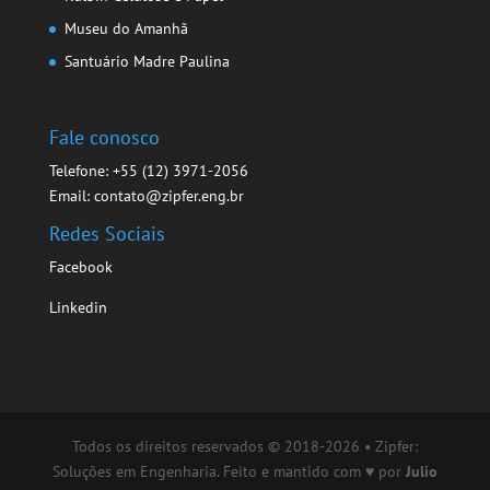
Museu do Amanhã
Santuário Madre Paulina
Fale conosco
Telefone: +55 (12) 3971-2056
Email: contato@zipfer.eng.br
Redes Sociais
Facebook
Linkedin
Todos os direitos reservados © 2018-2026 • Zipfer:
Soluções em Engenharia. Feito e mantido com ♥ por
Julio