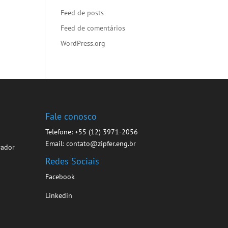
Feed de posts
Feed de comentários
WordPress.org
s
Fale conosco
Telefone: +55 (12) 3971-2056
Email: contato@zipfer.eng.br
vador
Redes Sociais
Facebook
Linkedin