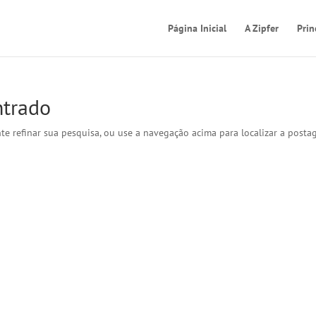
Página Inicial
A Zipfer
Prin
ntrado
nte refinar sua pesquisa, ou use a navegação acima para localizar a posta