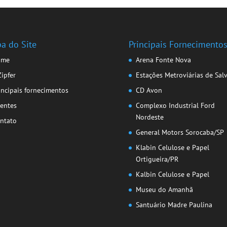
a do Site
Principais Fornecimento
ome
Arena Fonte Nova
Zipfer
Estações Metroviárias de Sal
incipais fornecimentos
CD Avon
ientes
Complexo Industrial Ford
Nordeste
ntato
General Motors Sorocaba/SP
Klabin Celulose e Papel
Ortigueira/PR
Kalbin Celulose e Papel
Museu do Amanhã
Santuário Madre Paulina